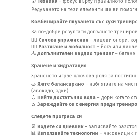
🎯
Техника
– фокус върху правилното полож
Редуването на тези елементи ще ви помогне
Комбинирайте плуването със сухи тренир
За по-добри резултати допълнете трениров
🏋️‍♂️
Силови упражнения
– лицеви опори, ко
🧘‍♀️
Разтягане и мобилност
– йога или динам
🚴
Допълнителен кардио тренинг
– бягане
Хранене и хидратация
Храненето играе ключова роля за постиган
🥗
Яжте балансирано
– наблягайте на чист
(авокадо, ядки).
💧
Пийте достатъчно вода
– дори когато ст
🍌
Зареждайте се с енергия преди тренир
Следете прогреса си
📆
Водете си дневник
– записвайте разстоя
📊
Използвайте технологии
– часовници с 