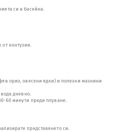
ията си в басейна.
 от контузии.
афяв ориз, овесени ядки) и полезни мазнини
 вода дневно.
30-60 минути преди плуване.
нализирате представянето си.