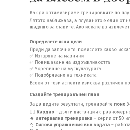
Как да оптимизираме тренировките по плув
Лятото наближава, а плуването е един от 
щадящо за ставите. Ако искате да извлечет
Определете ясни цели
Преди да започнете, помислете какво искат
✅ Изгаряне на мазнини
✅ Повишаване на издръжливостта
✅ Укрепване на мускулатурата
✅ Подобряване на техниката
Всеки от тези аспекти изисква различен по
Създайте тренировъчен план
За да видите резултати, тренирайте
поне 3
🏊‍♂️
Кардио
– дълги дистанции с равномерно
🔥
Интервални тренировки
– серии от 50 и
💪
Силови упражнения във водата
– работа