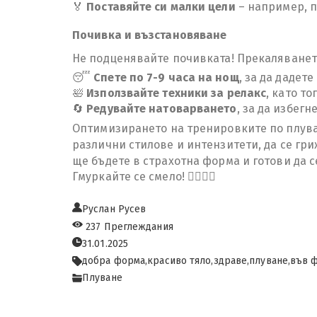
🏅
Поставяйте си малки цели
– например, п
Почивка и възстановяване
Не подценявайте почивката! Прекаляването
😴
Спете по 7-9 часа на нощ
, за да дадет
🛀
Използвайте техники за релакс
, като т
🔄
Редувайте натоварването
, за да избег
Оптимизирането на тренировките по плуван
различни стилове и интензитети, да се гри
ще бъдете в страхотна форма и готови да с
Гмуркайте се смело! 🏊‍♂️💪🌊
Руслан Русев
237 Преглеждания
31.01.2025
добра форма,
красиво тяло,
здраве,
плуване,
във ф
Плуване