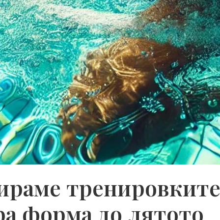
ираме тренировките 
бра форма до лятото