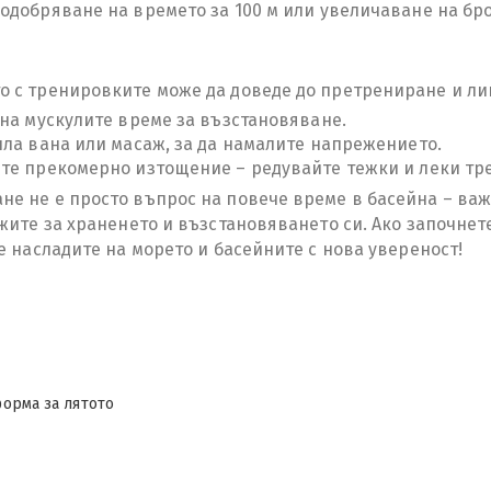
одобряване на времето за 100 м или увеличаване на бр
 с тренировките може да доведе до претрениране и лип
е на мускулите време за възстановяване.
опла вана или масаж, за да намалите напрежението.
нете прекомерно изтощение – редувайте тежки и леки тр
е не е просто въпрос на повече време в басейна – важ
жите за храненето и възстановяването си. Ако започнете
е насладите на морето и басейните с нова увереност!
орма за лятото