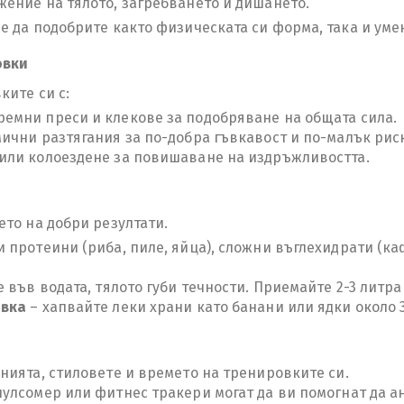
ение на тялото, загребването и дишането.
 да подобрите както физическата си форма, така и умен
овки
ките си с:
ремни преси и клекове за подобряване на общата сила.
ични разтягания за по-добра гъвкавост и по-малък риск
 или колоездене за повишаване на издръжливостта.
ето на добри резултати.
и протеини (риба, пиле, яйца), сложни въглехидрати (к
е във водата, тялото губи течности. Приемайте 2-3 литра
овка
– хапвайте леки храни като банани или ядки около 
нията, стиловете и времето на тренировките си.
пулсомер или фитнес тракери могат да ви помогнат да а