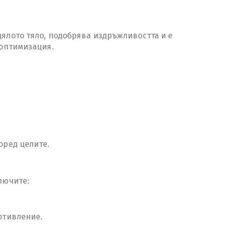
цялото тяло, подобрява издръжливостта и е
 оптимизация.
оред целите.
лючите:
ротивление.