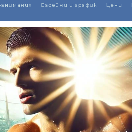
Занимания
Басейни и график
Цени