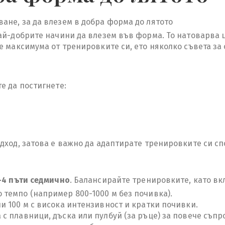
ане, за да влезем в добра форма до лятото
най-добрите начини да влезем във форма. То натоварва 
е максимума от тренировките си, ето няколко съвета за
е да постигнете:
дход, затова е важно да адаптирате тренировките си сп
-4 пъти седмично
. Балансирайте тренировките, като вк
 темпо (например 800-1000 м без почивка).
ли 100 м с висока интензивност и кратки почивки.
 с плавници, дъска или пулбуй (за ръце) за повече съп