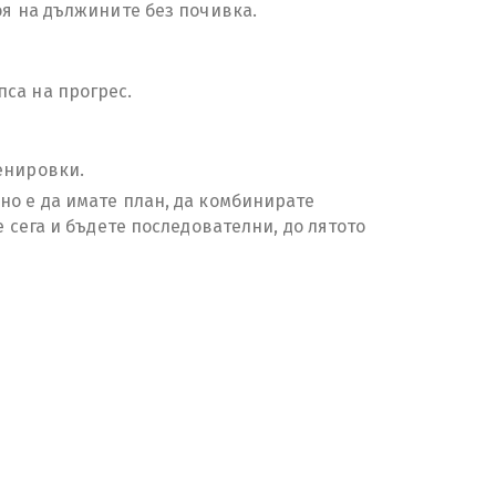
оя на дължините без почивка.
са на прогрес.
енировки.
но е да имате план, да комбинирате
 сега и бъдете последователни, до лятото